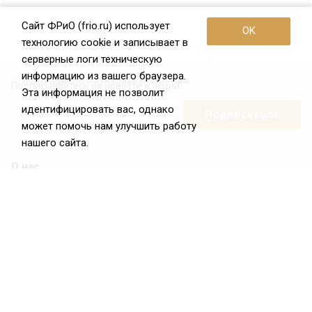
Сайт ФРиО (frio.ru) использует
OK
технологию cookie и записывает в
серверные логи техническую
информацию из вашего браузера.
Подписывайтесь на новости и акции:
Эта информация не позволит
идентифицировать вас, однако
может помочь нам улучшить работу
нашего сайта.
О нас
О Федерации
Цели и задачи ФРиО
Обращение президента ФРиО
Структура федерации
Координационный совет ФРиО
Достижения
Законотворческая и экспертная деятельность