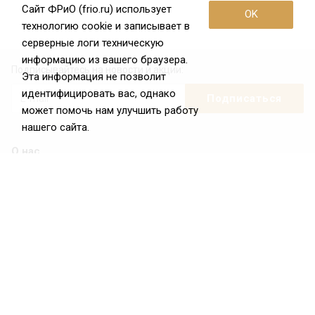
Сайт ФРиО (frio.ru) использует
OK
технологию cookie и записывает в
серверные логи техническую
информацию из вашего браузера.
Подписывайтесь на новости и акции:
Эта информация не позволит
идентифицировать вас, однако
может помочь нам улучшить работу
нашего сайта.
О нас
О Федерации
Цели и задачи ФРиО
Обращение президента ФРиО
Структура федерации
Координационный совет ФРиО
Достижения
Законотворческая и экспертная деятельность
Партнёры ФРиО