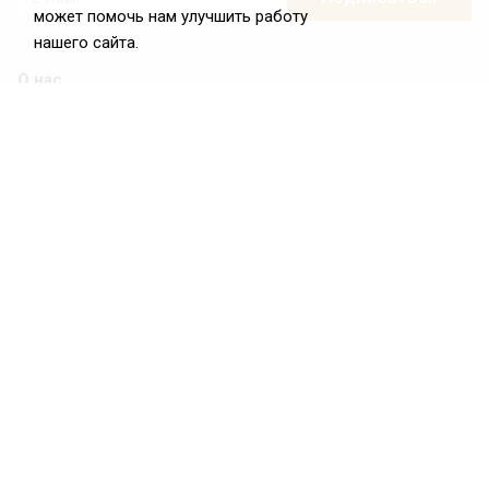
может помочь нам улучшить работу
нашего сайта.
О нас
О Федерации
Цели и задачи ФРиО
Обращение президента ФРиО
Структура федерации
Координационный совет ФРиО
Достижения
Законотворческая и экспертная деятельность
Партнёры ФРиО
Реквизиты
Проекты
Союз управляющих ресторанами
Союз специалистов служб хаускипинга