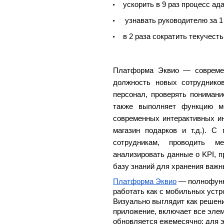
ускорить в 9 раз процесс ад
узнавать руководителю за 
в 2 раза сократить текучесть
Платформа Эквио
—
современ
должность новых сотруднико
персонал, проверять пониман
также выполняет функцию мо
современных интерактивных ин
магазин подарков и т.д.). 
сотрудникам, проводить м
анализировать данные о KPI, 
базу знаний для хранения важн
Платформа Эквио
—
полнофунк
работать как с мобильных устро
Визуально выглядит как решени
приложение, включает все эле
обновляется ежемесячно: для э