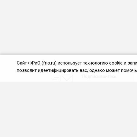
Сайт ФРиО (frio.ru) использует технологию cookie и з
позволит идентифицировать вас, однако может помочь 
Подписывайтесь
на новости и акции:
О нас
Проекты
О Федерации
Союз управляющих
ресторанами
Цели и задачи ФРиО
Союз специалистов служб
Обращение президента