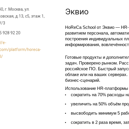
0, г. Москва, ул.
Эквио
овская, д.13, с5, этаж 1,
V/3
HoReCa School от Эквио — HR-
5 928 92 20
развитием персонала, автомати
построения индивидуальных пла
//e-
информирования, вовлечённост
com/platform/horeca-
l/
Готовые продукты и дополните
задач. Проверено рынком. Расс
российское ПО. Быстрый запуск
облаке или на ваших серверах.
бизнес-сценарий.
Использование HR-платформы 
увеличить на 50% объём прод
высвободить минимум 5 рабоч
сократить в 2 раза время, за