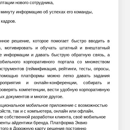
аптации нового сотрудника,
1 минуту информацию об успехах его команды,
 кадров.
ное решение, которое помогает быстро вводить в
в, мотивировать и обучать штатный и внештатный
ие информации и давать быструю обратную связь, а
бильного корпоративного портала со множеством
струментов (геймификация, рейтинги, тесты, опросы,
С помощью платформы можно легко давать задания
ероприятия и онлайн-конференции, собирать и
проверять компетенции, вести удобную корпоративную
ых документов и многое другое.
циональное мобильное приложение с возможностью
йств, так и с компьютера, онлайн или офлайн.
е собственной разработки клиента, своё мобильное
менты айдентики бренда. Платформа Эквио
того в Дорожную карту решения постоянно