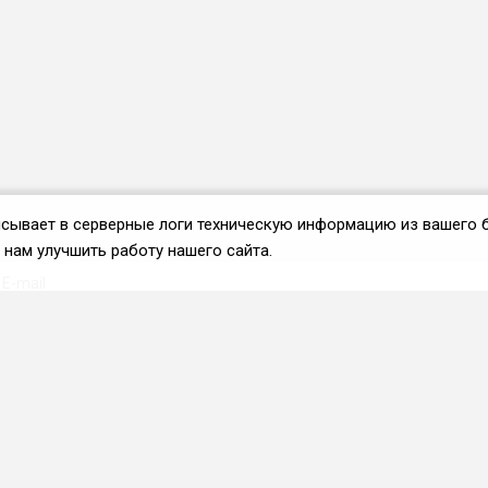
аписывает в серверные логи техническую информацию из вашего 
нам улучшить работу нашего сайта.
Вступить во ФРиО
Каталог поставщиков
Услуги и сервисы для
HoReCa
Реклама и маркетинг