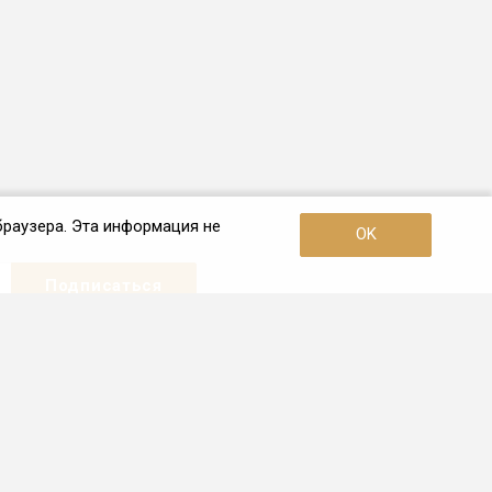
браузера. Эта информация не
OK
Наши контакты
+7 (967) 226-41-81
Пн - Пт: с 10:00 до 19:00