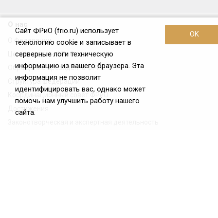
О нас
Сайт ФРиО (frio.ru) использует
OK
О Федерации
технологию cookie и записывает в
серверные логи техническую
Цели и задачи ФРиО
информацию из вашего браузера. Эта
Обращение президента ФРиО
информация не позволит
Структура федерации
идентифицировать вас, однако может
Координационный совет ФРиО
помочь нам улучшить работу нашего
Достижения
сайта.
Законотворческая и экспертная деятельность
Партнёры ФРиО
Реквизиты
Проекты
Союз управляющих ресторанами
Союз специалистов служб хаускипинга
СПК в сфере гостеприимства