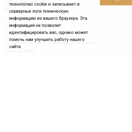
Цели и задачи ФРиО
технологию cookie и записывает в
Обращение президента ФРиО
серверные логи техническую
Структура федерации
информацию из вашего браузера. Эта
информация не позволит
Координационный совет ФРиО
идентифицировать вас, однако может
Достижения
помочь нам улучшить работу нашего
Законотворческая и экспертная деятельность
сайта.
Партнёры ФРиО
Реквизиты
Проекты
Союз управляющих ресторанами
Союз специалистов служб хаускипинга
СПК в сфере гостеприимства
Центр оценки квалификации
Азбука чистоты
Вступить во ФРиО