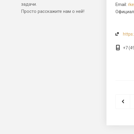
задачи.
Email:
rk
Просто расскажите нам о ней!
Официаль
https:
+7 (4