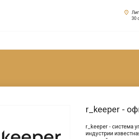
Лип
30 
r_keeper - 
r_keeper - система
индустрии известная