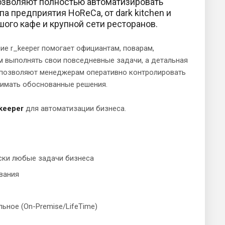
озволяют полностью автоматизировать
а предприятия HoReCa, от dark kitchen и
шого кафе и крупной сети ресторанов.
е r_keeper помогает официантам, поварам,
м выполнять свои повседневные задачи, а детальная
ь позволяют менеджерам оперативно контролировать
нимать обоснованные решения.
keeper
для автоматизации бизнеса.
ски любые задачи бизнеса
вания
ьное (On-Premise/LifeTime)