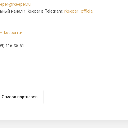
eeper@rkeeper.ru
ный канал r_keeper в Telegram:
rkeeper_official
//rkeeper.ru/
99) 116-35-51
Список партнеров