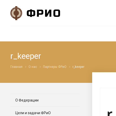
r_keeper
Главная
О нас
Партнеры ФРиО
r_keeper
О Федерации
Цели и задачи ФРиО