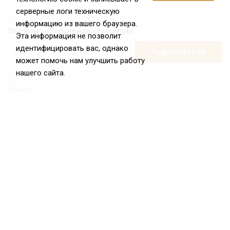
серверные логи техническую
информацию из вашего браузера.
Подписывайтесь на новости и акции:
Эта информация не позволит
идентифицировать вас, однако
может помочь нам улучшить работу
нашего сайта.
О нас
О Федерации
Цели и задачи ФРиО
Обращение президента ФРиО
Структура федерации
Координационный совет ФРиО
Достижения
Законотворческая и экспертная деятельность
Партнёры ФРиО
Реквизиты