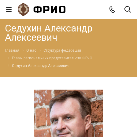
Седухин Александр
Алексеевич
Главная
О нас
Структура федерации
Главы региональных представительств ФРиО
Седухин Александр Алексеевич