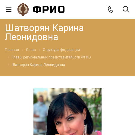
Шатворян Карина
Леонидовна
Главная
О нас
Структура федерации
Главы региональных представительств ФРиО
Шатворян Карина Леонидовна