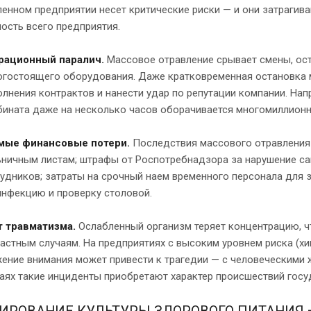
нном предприятии несет критические риски — и они затрагива
ость всего предприятия.
рационный паралич.
Массовое отравление срывает смены, ос
гостоящего оборудования. Даже кратковременная остановка м
лнения контрактов и нанести удар по репутации компании. Нап
ината даже на несколько часов оборачивается многомиллионн
мые финансовые потери.
Последствия массового отравления
ничным листам; штрафы от Роспотребнадзора за нарушение са
удников; затраты на срочный наем временного персонала для 
нфекцию и проверку столовой.
т травматизма.
Ослабленный организм теряет концентрацию, ч
астным случаям. На предприятиях с высоким уровнем риска (х
ение внимания может привести к трагедии — с человеческими
аях такие инциденты приобретают характер происшествий госу
ИРОВАНИЕ КУЛЬТУРЫ ЗДОРОВОГО ПИТАНИЯ 