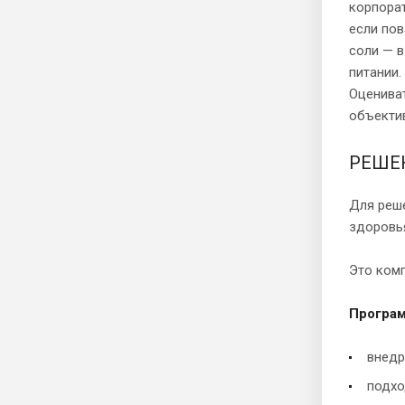
корпорат
если пов
соли — 
питании.
Оцениват
объектив
РЕШЕ
Для реш
здоровь
Это ком
Програм
внедр
подхо