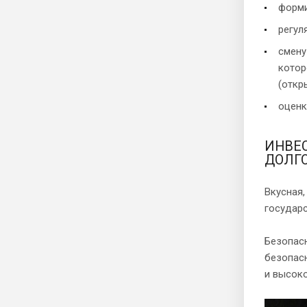
форми
регул
смену
котор
(откр
оценк
ИНВЕ
ДОЛГ
Вкусная,
государс
Безопасн
безопасн
и высок