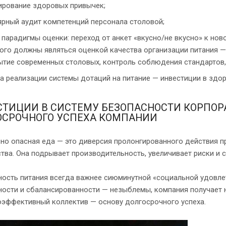
рование здоровых привычек;
ярный аудит компетенций персонала столовой;
 парадигмы оценки: переход от анкет «вкусно/не вкусно» к нов
ого должны являться оценкой качества организации питания 
ытие современных столовых, контроль соблюдения стандартов,
а реализации системы дотаций на питание — инвестиции в здо
СТИЦИИ В СИСТЕМУ БЕЗОПАСНОСТИ КОРПОР
ОСРОЧНОГО УСПЕХА КОМПАНИИ
 но опасная еда — это диверсия пролонгированного действия п
тва. Она подрывает производительность, увеличивает риски и
ость питания всегда важнее сиюминутной «социальной удовлет
ости и сбалансированности — незыблемы, компания получает 
оэффективный коллектив — основу долгосрочного успеха.