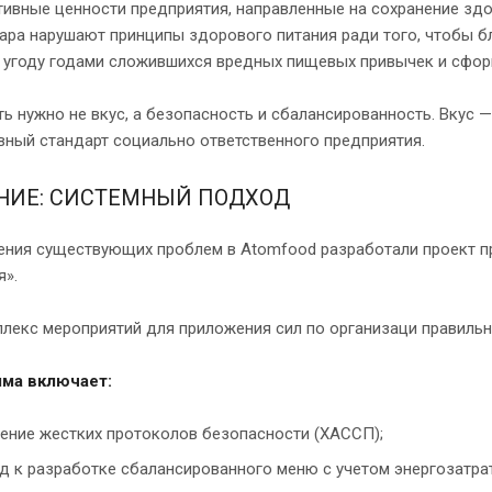
ивные ценности предприятия, направленные на сохранение здо
ара нарушают принципы здорового питания ради того, чтобы б
в угоду годами сложившихся вредных пищевых привычек и сфо
ь нужно не вкус, а безопасность и сбалансированность. Вкус 
ный стандарт социально ответственного предприятия.
НИЕ: СИСТЕМНЫЙ ПОДХОД
ения существующих проблем в Atomfood разработали проект п
я».
плекс мероприятий для приложения сил по организаци правиль
ма включает:
ение жестких протоколов безопасности (ХАССП);
д к разработке сбалансированного меню с учетом энергозатра