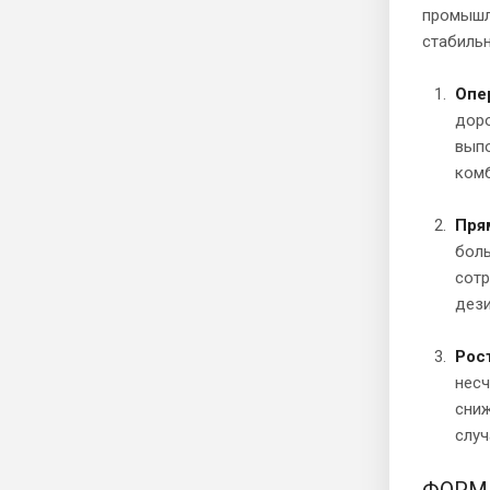
промышле
стабильн
Опе
доро
выпо
комб
Пря
боль
сотр
дези
Рос
несч
сниж
случ
ФОРМ