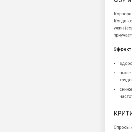
Корпорат
Когда ко
ужин (ес
приучает
Эффект 
здоро
выше 
трудо
сниже
часто
КРИТИ
Опросы 