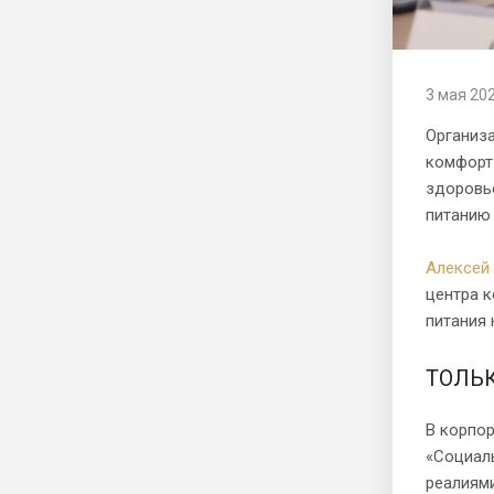
3 мая 20
Организа
комфорт 
здоровь
питанию 
Алексей
центра к
питания
ТОЛЬ
В корпор
«Социаль
реалиям