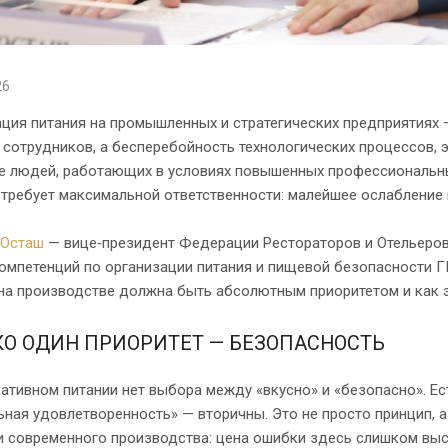
26
ция питания на промышленных и стратегических предприятиях 
сотрудников, а бесперебойность технологических процессов, э
е людей, работающих в условиях повышенных профессиональных
требует максимальной ответственности: малейшее ослабление
 Осташ
— вице‑президент Федерации Рестораторов и Отельеров
омпетенций по организации питания и пищевой безопасности Г
 на производстве должна быть абсолютным приоритетом и как 
КО ОДИН ПРИОРИТЕТ — БЕЗОПАСНОСТЬ
ативном питании нет выбора между «вкусно» и «безопасно». Ес
ная удовлетворенность» — вторичны. Это не просто принцип, 
и современного производства: цена ошибки здесь слишком выс