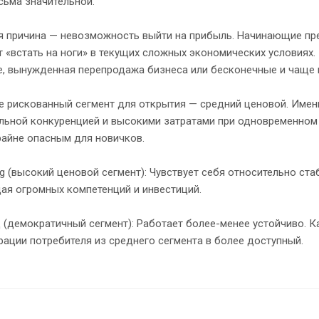
сьма значительной.
я причина — невозможность выйти на прибыль. Начинающие пре
 «встать на ноги» в текущих сложных экономических условиях.
е, вынужденная перепродажа бизнеса или бесконечные и чаще 
е рискованный сегмент для открытия — средний ценовой. Имен
льной конкуренцией и высокими затратами при одновременном 
райне опасным для новичков.
ing (высокий ценовой сегмент): Чувствует себя относительно ста
ая огромных компетенций и инвестиций.
(демократичный сегмент): Работает более-менее устойчиво. К
рации потребителя из среднего сегмента в более доступный.