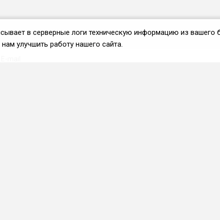
аписывает в серверные логи техническую информацию из вашего 
нам улучшить работу нашего сайта.
Вступить во ФРиО
Каталог поставщиков
Услуги и сервисы для
HoReCa
Реклама и маркетинг
Образование в сфере
HoReCa
ПО и системы
автоматизации
Приложения и веб-сервисы
Каталог франшиз