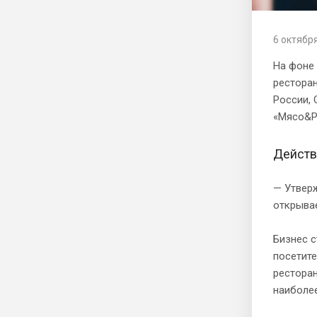
6 октябр
На фоне 
рестора
России, 
«Мясо&Р
Действ
— Утверж
открывае
Бизнес с
посетите
ресторан
наиболее