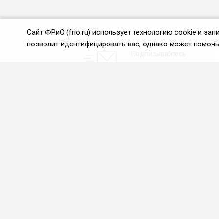
Сайт ФРиО (frio.ru) использует технологию cookie и з
позволит идентифицировать вас, однако может помочь 
Подписывайтесь
на новости и акции:
О нас
Проекты
О Федерации
Союз управляющих
ресторанами
Цели и задачи ФРиО
Союз специалистов служб
Обращение президента
хаускипинга
ФРиО
СПК в сфере
Структура федерации
гостеприимства
Координационный совет
Центр оценки
ФРиО
квалификации
Достижения
Азбука чистоты