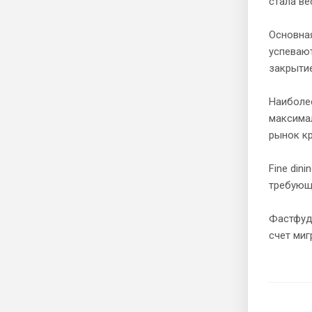
стала ве
Основна
успевают
закрыти
Наиболе
максима
рынок к
Fine din
требующ
Фастфуд 
счет миг