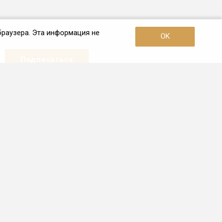
браузера. Эта информация не
OK
Наши контакты
+7 (967) 226-41-81
Пн - Пт: с 10:00 до 19:00
Липецк, ул. Советская, 30 офис 2
info.lip@frio.ru