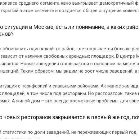
 кризиса среднего сегмента явно выигрывает демократичный ф
открытий в этом сегменте и создается общее ощущение «оживл
о ситуации в Москве, есть ли понимание, в каких рай
анов?
 обозначить один какой-то район, где открывается больше ре
 зависит от наличия свободных арендных площадок. В центре 
чивается. Новые заведения открываются в основном на месте 
нцепций. Таким образом, мы видим не рост числа заведений, а
ситуация с периферией и спальными районами. Активное жилищ
 площадей, в том числе под рестораны. Но рестораторы такие 
омах. А жилой дом – это всегда возможные проблемы для заве
о новых ресторанов закрывается в первый же год, поч
 статистики по доли заведений, не переживающих первый год, 