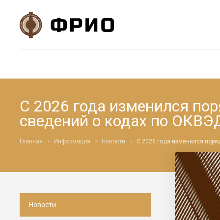
С 2026 года изменился по
сведений о кодах по ОКВЭ
Главная
Информация
Новости
С 2026 года изменился поря
Новости