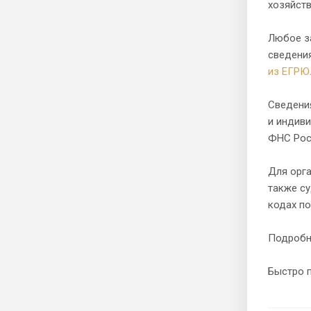
хозяйст
Любое з
сведения
из ЕГРЮ
Сведени
и индиви
ФНС Ро
Для орга
также с
кодах п
Подробн
Быстро 