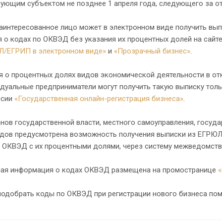
вующим субъектом не позднее 1 апреля года, следующего за о
аинтересованное лицо может в электронном виде получить вып
 о кодах по ОКВЭД без указания их процентных долей на сайт
Л/ЕГРИП в электронном виде»
и
«Прозрачный бизнес»
.
я о процентных долях видов экономической деятельности в о
дуальные предприниматели могут получить такую выписку толь
ссии
«Государственная онлайн-регистрация бизнеса»
.
нов государственной власти, местного самоуправления, госуд
удов предусмотрена возможность получения выписки из ЕГРЮЛ 
о ОКВЭД с их процентными долями, через систему межведомств
ая информация о кодах ОКВЭД размещена на промостранице
подобрать коды по ОКВЭД при регистрации нового бизнеса по