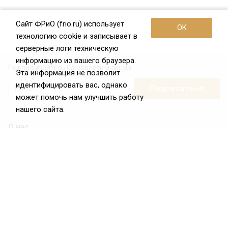
Сайт ФРиО (frio.ru) использует
OK
технологию cookie и записывает в
серверные логи техническую
информацию из вашего браузера.
Подписывайтесь на новости и акции:
Эта информация не позволит
идентифицировать вас, однако
может помочь нам улучшить работу
нашего сайта.
О нас
О Федерации
Цели и задачи ФРиО
Обращение президента ФРиО
Структура федерации
Координационный совет ФРиО
Достижения