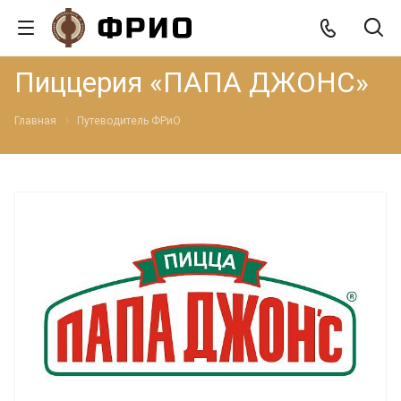
Пиццерия «ПАПА ДЖОНС»
Главная
Путеводитель ФРиО