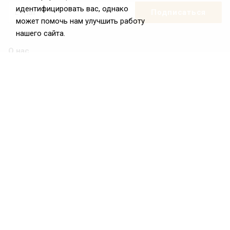
идентифицировать вас, однако
может помочь нам улучшить работу
нашего сайта.
О нас
О Федерации
Цели и задачи ФРиО
Обращение президента ФРиО
Структура федерации
Координационный совет ФРиО
Достижения
Законотворческая и экспертная деятельность
Партнёры ФРиО
Реквизиты
Проекты
Союз управляющих ресторанами