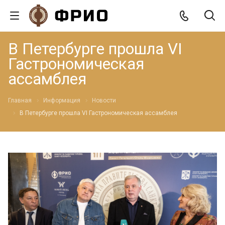
В Петербурге прошла VI
Гастрономическая
ассамблея
Главная
Информация
Новости
В Петербурге прошла VI Гастрономическая ассамблея